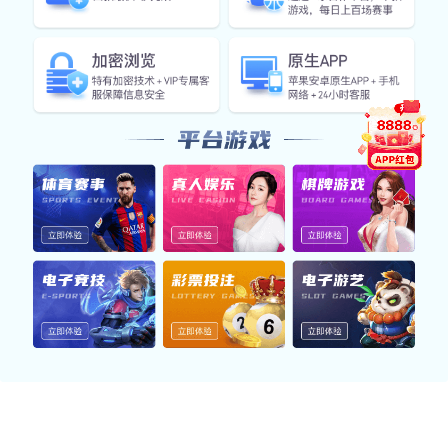
以用户价值为基石
专注优化泛亚电竞(中國)官方网站平台体验，提升用户访问
效率与功能可用性。
以技术创新为驱动
融合实时数据处理与前沿 AI 模型，提升直播服务的智能化
水平。