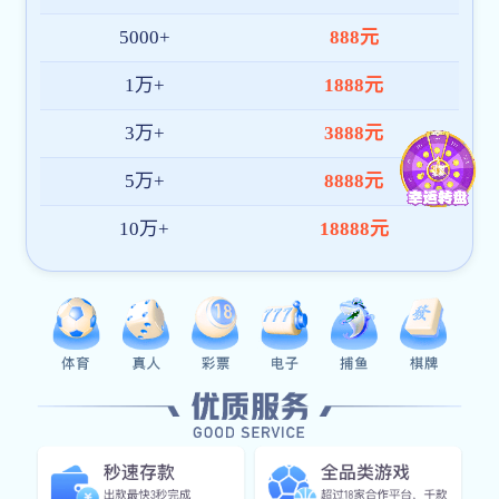
朋友推荐的，一开始没在意，结果发
界面简洁，操作也顺
现泛亚电竞网页版比想象中更流畅，
本。特别喜欢赛事列
数据更新快，还能设定提醒，功能挺
电竞(中國)官方网站
全。
讲究。
小林 · 广州
阿婷 · 北京
已验证用户
日常活跃用
品牌使命 · 愿景驱动未来
泛亚电竞网页版坚持以用户为导向，构建围绕服务、技术与
行业规范的长效价值链，在数字体育内容与直播赛道持续深
耕。