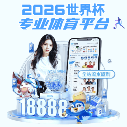
注册入口
下载 泛亚电竞网页版 App · 体验
未来赛事方式
将专业数据分析、互动社群与比分推送整合于一体，
泛亚电竞(中國)官方网站为体育迷量身打造。
极速比分
互动社区
AI 分析
App Store 下载